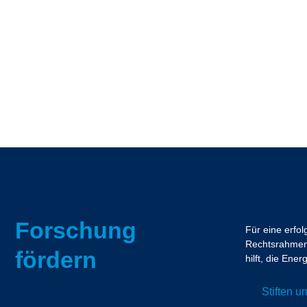
Forschung
Für eine erfo
Rechtsrahmen.
fördern
hilft, die En
Stiften 