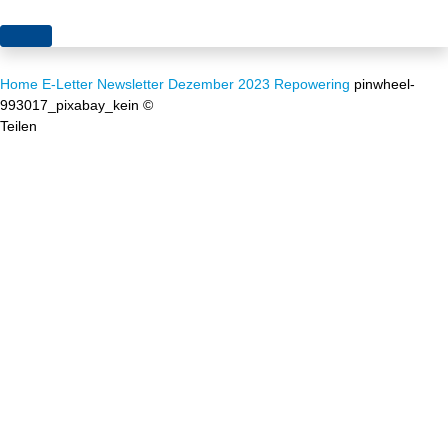
Themen
Home
E-Letter
Newsletter Dezember 2023
Repowering
pinwheel-
Projekte
Akzeptanz
993017_pixabay_kein ©
Teilen
Publikationen
Europa
News
Flächen
Blog
Genehmigungen
Karriere
Grundsatzfragen
Über uns
Märkte
Netze
Stiftungsporträt
Sektorenkopplung
Team