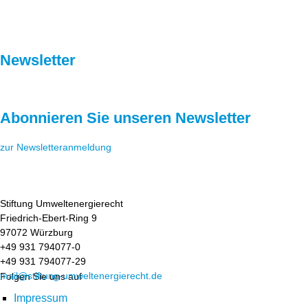
Newsletter
Abonnieren Sie unseren Newsletter
zur Newsletteranmeldung
Stiftung Umweltenergierecht
Friedrich-Ebert-Ring 9
97072 Würzburg
+49 931 794077-0
+49 931 794077-29
mail@stiftung-umweltenergierecht.de
Folgen Sie uns auf
Impressum