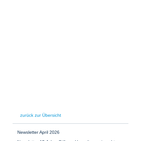
Speicher
Forschungsnetzwerk
Stromerzeugung
Bibliothek
Wärme
Newsletter
Wasserstoff
Infomaterial
Schriften zum Umweltenergierecht
zurück zur Übersicht
Newsletter April 2026