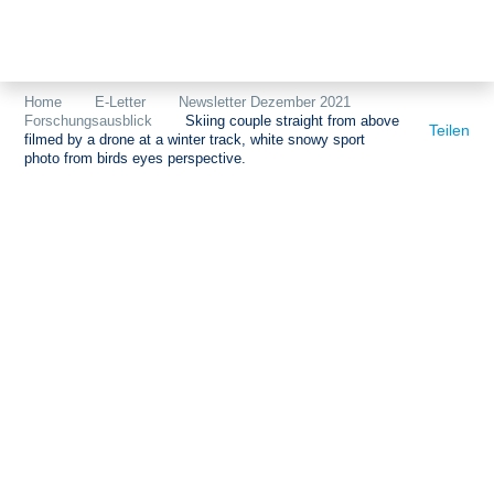
Themen
Projekte
Akzeptanz
Home
E-Letter
Newsletter Dezember 2021
Forschungsausblick
Skiing couple straight from above
Publikationen
Europa
Teilen
filmed by a drone at a winter track, white snowy sport
photo from birds eyes perspective.
News
Flächen
Blog
Genehmigungen
Karriere
Grundsatzfragen
Über uns
Märkte
Netze
Stiftungsporträt
Sektorenkopplung
Team
Speicher
Forschungsnetzwerk