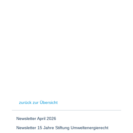
Speicher
Forschungsnetzwerk
Stromerzeugung
Bibliothek
Wärme
Newsletter
Wasserstoff
Infomaterial
Schriften zum Umweltenergierecht
zurück zur Übersicht
Newsletter April 2026
Newsletter 15 Jahre Stiftung Umweltenergierecht