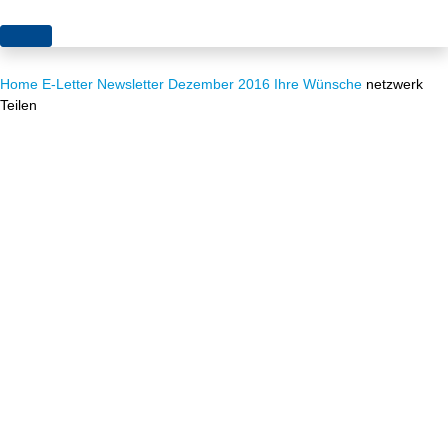
Themen
Home
E-Letter
Newsletter Dezember 2016
Ihre Wünsche
netzwerk
Projekte
Akzeptanz
Teilen
Publikationen
Europa
News
Flächen
Blog
Genehmigungen
Karriere
Grundsatzfragen
Über uns
Märkte
Netze
Stiftungsporträt
Sektorenkopplung
Team