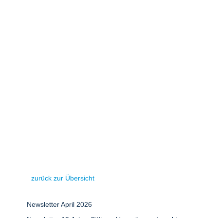
Speicher
Forschungsnetzwerk
Stromerzeugung
Bibliothek
Wärme
Newsletter
Wasserstoff
Infomaterial
Schriften zum Umweltenergierecht
zurück zur Übersicht
Newsletter April 2026