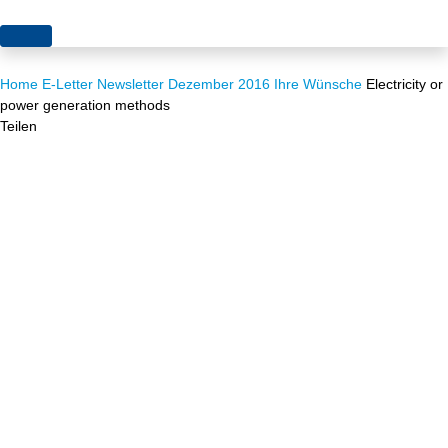
Themen
Home
E-Letter
Newsletter Dezember 2016
Ihre Wünsche
Electricity or
Projekte
Akzeptanz
power generation methods
Teilen
Publikationen
Europa
News
Flächen
Blog
Genehmigungen
Karriere
Grundsatzfragen
Über uns
Märkte
Netze
Stiftungsporträt
Sektorenkopplung
Team