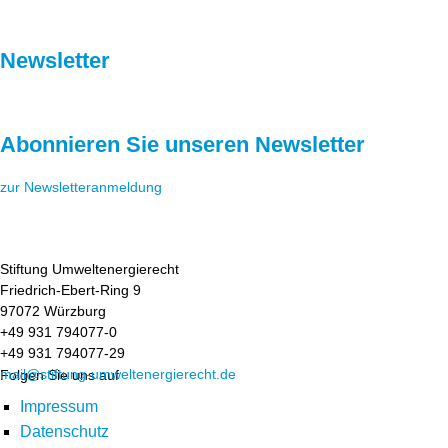
Newsletter
Abonnieren Sie unseren Newsletter
zur Newsletteranmeldung
Stiftung Umweltenergierecht
Friedrich-Ebert-Ring 9
97072 Würzburg
+49 931 794077-0
+49 931 794077-29
mail@stiftung-umweltenergierecht.de
Folgen Sie uns auf
Impressum
Datenschutz