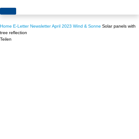
Themen
Home
E-Letter
Newsletter April 2023
Wind & Sonne
Solar panels with
Projekte
Akzeptanz
tree reflection
Teilen
Publikationen
Europa
News
Flächen
Blog
Genehmigungen
Karriere
Grundsatzfragen
Über uns
Märkte
Netze
Stiftungsporträt
Sektorenkopplung
Team