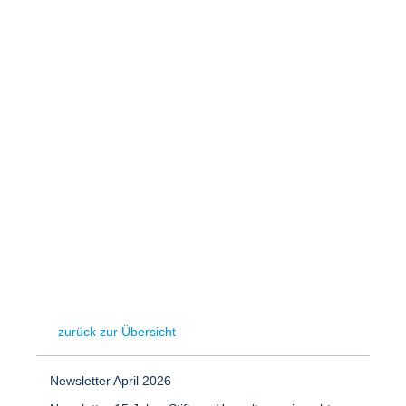
Speicher
Forschungsnetzwerk
Stromerzeugung
Bibliothek
Wärme
Newsletter
Wasserstoff
Infomaterial
Schriften zum Umweltenergierecht
zurück zur Übersicht
Newsletter April 2026