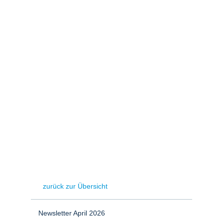
Stromerzeugung
Bibliothek
Wärme
Newsletter
Wasserstoff
Infomaterial
Schriften zum
Umweltenergierecht
zurück zur Übersicht
Newsletter April 2026