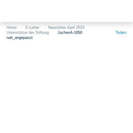
Themen
Projekte
Akzeptanz
Home
E-Letter
Newsletter April 2023
Teilen
Unterstützer der Stiftung
JochenA-1850
Publikationen
Europa
nah_angepasst
News
Flächen
Blog
Genehmigungen
Karriere
Grundsatzfragen
Über uns
Märkte
Netze
Stiftungsporträt
Sektorenkopplung
Team
Speicher
Forschungsnetzwerk