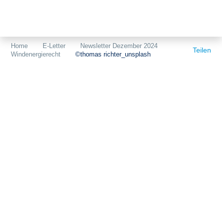
Themen
Projekte
Akzeptanz
Home
E-Letter
Newsletter Dezember 2024
Teilen
Windenergierecht
©thomas richter_unsplash
Publikationen
Europa
News
Flächen
Blog
Genehmigungen
Karriere
Grundsatzfragen
Über uns
Märkte
Netze
Stiftungsporträt
Sektorenkopplung
Team
Speicher
Forschungsnetzwerk