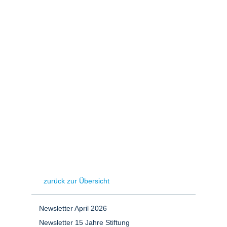
Stromerzeugung
Bibliothek
Wärme
Newsletter
Wasserstoff
Infomaterial
Schriften zum
Umweltenergierecht
zurück zur Übersicht
Newsletter April 2026
Newsletter 15 Jahre Stiftung