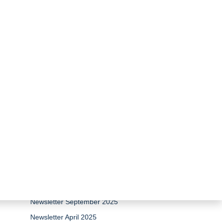
zurück zur Übersicht
Newsletter April 2026
Newsletter 15 Jahre Stiftung
Umweltenergierecht
Newsletter Dezember 2025
Newsletter September 2025
Newsletter April 2025