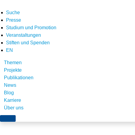
Suche
Presse
Studium und Promotion
Veranstaltungen
Home
E-Letter
Newsletter Dezember 2024
Schlaglichter
Hydrogen energ
Stiften und Spenden
Teilen
EN
Themen
Projekte
Publikationen
News
Blog
Karriere
Über uns