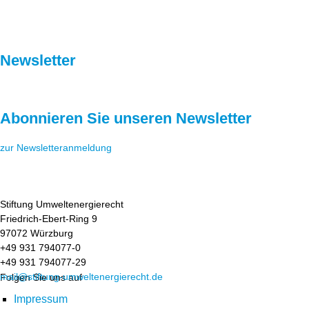
Newsletter
Abonnieren Sie unseren Newsletter
zur Newsletteranmeldung
Stiftung Umweltenergierecht
Friedrich-Ebert-Ring 9
97072 Würzburg
+49 931 794077-0
+49 931 794077-29
mail@stiftung-umweltenergierecht.de
Folgen Sie uns auf
Impressum