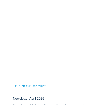
Speicher
Forschungsnetzwerk
Stromerzeugung
Bibliothek
Wärme
Newsletter
Wasserstoff
Infomaterial
Schriften zum Umweltenergierecht
zurück zur Übersicht
Newsletter April 2026