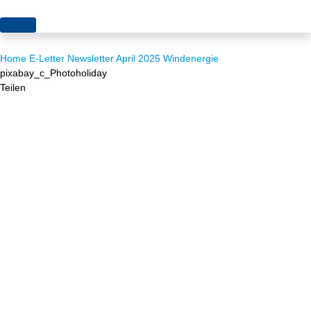
Themen
Home
E-Letter
Newsletter April 2025
Windenergie
Projekte
Akzeptanz
pixabay_c_Photoholiday
Teilen
Publikationen
Europa
News
Flächen
Blog
Genehmigungen
Karriere
Grundsatzfragen
Über uns
Märkte
Netze
Stiftungsporträt
Sektorenkopplung
Team