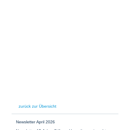
Speicher
Forschungsnetzwerk
Stromerzeugung
Bibliothek
Wärme
Newsletter
Wasserstoff
Infomaterial
Schriften zum Umweltenergierecht
zurück zur Übersicht
Newsletter April 2026