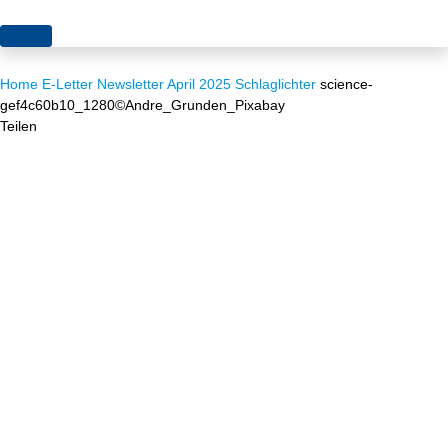
Themen
Home
E-Letter
Newsletter April 2025
Schlaglichter
science-
Projekte
Akzeptanz
gef4c60b10_1280©Andre_Grunden_Pixabay
Teilen
Publikationen
Europa
News
Flächen
Blog
Genehmigungen
Karriere
Grundsatzfragen
Über uns
Märkte
Netze
Stiftungsporträt
Sektorenkopplung
Team