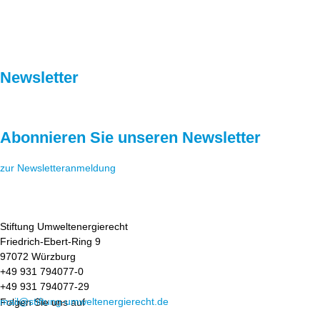
Newsletter
Abonnieren Sie unseren Newsletter
zur Newsletteranmeldung
Stiftung Umweltenergierecht
Friedrich-Ebert-Ring 9
97072 Würzburg
+49 931 794077-0
+49 931 794077-29
mail@stiftung-umweltenergierecht.de
Folgen Sie uns auf