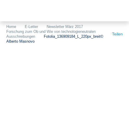
Themen
Projekte
Akzeptanz
Home
E-Letter
Newsletter März 2017
Forschung zum Ob und Wie von technologieneutralen
Publikationen
Europa
Teilen
Ausschreibungen
Fotolia_136909184_L_220px_breit©
Alberto Masnovo
News
Flächen
Blog
Genehmigungen
Karriere
Grundsatzfragen
Über uns
Märkte
Netze
Stiftungsporträt
Sektorenkopplung
Team
Speicher
Forschungsnetzwerk