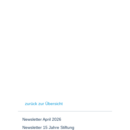
Stromerzeugung
Bibliothek
Wärme
Newsletter
Wasserstoff
Infomaterial
Schriften zum
Umweltenergierecht
zurück zur Übersicht
Newsletter April 2026
Newsletter 15 Jahre Stiftung