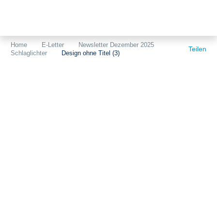
Themen
Projekte
Akzeptanz
Home
E-Letter
Newsletter Dezember 2025
Teilen
Schlaglichter
Design ohne Titel (3)
Publikationen
Europa
News
Flächen
Blog
Genehmigungen
Karriere
Grundsatzfragen
Über uns
Märkte
Netze
Stiftungsporträt
Sektorenkopplung
Team
Speicher
Forschungsnetzwerk