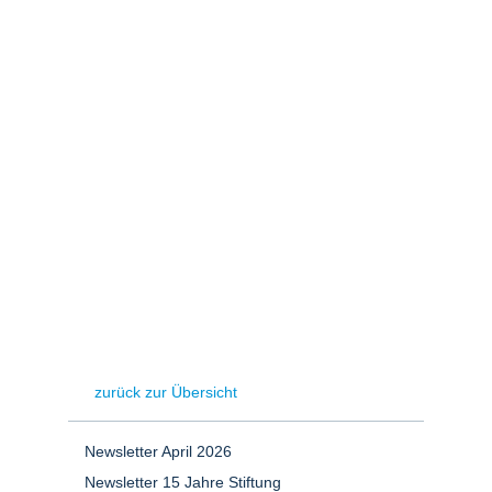
Stromerzeugung
Bibliothek
Wärme
Newsletter
Wasserstoff
Infomaterial
Schriften zum
Umweltenergierecht
zurück zur Übersicht
Newsletter April 2026
Newsletter 15 Jahre Stiftung