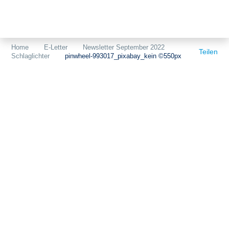
Themen
Projekte
Akzeptanz
Home
E-Letter
Newsletter September 2022
Teilen
Schlaglichter
pinwheel-993017_pixabay_kein ©550px
Publikationen
Europa
News
Flächen
Blog
Genehmigungen
Karriere
Grundsatzfragen
Über uns
Märkte
Netze
Stiftungsporträt
Sektorenkopplung
Team
Speicher
Forschungsnetzwerk