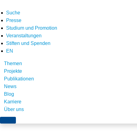
Suche
Presse
Studium und Promotion
Veranstaltungen
Home
E-Letter
Newsletter Oktober 2019
Weiterentwicklung EEG
pixab
Stiften und Spenden
Teilen
EN
Themen
Projekte
Publikationen
News
Blog
Karriere
Über uns