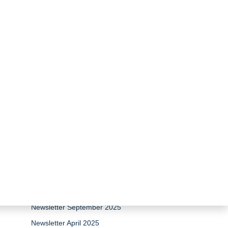
zurück zur Übersicht
Newsletter April 2026
Newsletter 15 Jahre Stiftung
Umweltenergierecht
Newsletter Dezember 2025
Newsletter September 2025
Newsletter April 2025