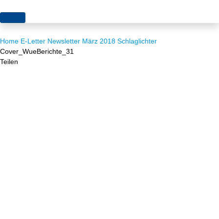
Themen
Home
E-Letter
Newsletter März 2018
Schlaglichter
Projekte
Akzeptanz
Cover_WueBerichte_31
Teilen
Publikationen
Europa
News
Flächen
Blog
Genehmigungen
Karriere
Grundsatzfragen
Über uns
Märkte
Netze
Stiftungsporträt
Sektorenkopplung
Team