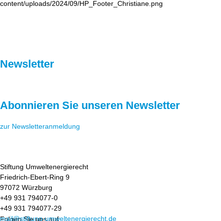
Newsletter
Abonnieren Sie unseren Newsletter
zur Newsletteranmeldung
Stiftung Umweltenergierecht
Friedrich-Ebert-Ring 9
97072 Würzburg
+49 931 794077-0
+49 931 794077-29
mail@stiftung-umweltenergierecht.de
Folgen Sie uns auf