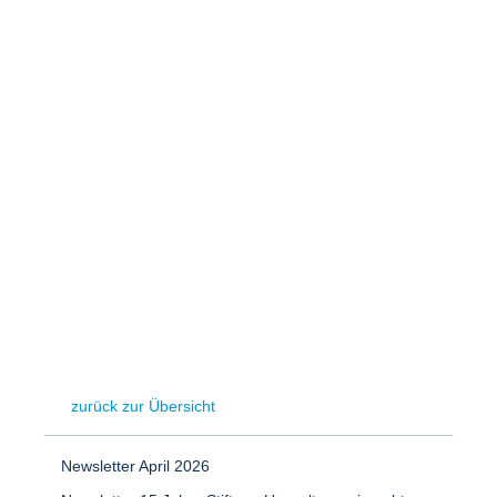
Speicher
Forschungsnetzwerk
Stromerzeugung
Bibliothek
Wärme
Newsletter
Wasserstoff
Infomaterial
Schriften zum Umweltenergierecht
zurück zur Übersicht
Newsletter April 2026