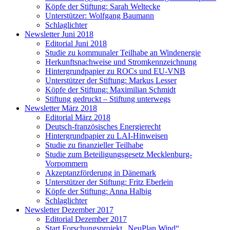
Köpfe der Stiftung: Sarah Weltecke
Unterstützer: Wolfgang Baumann
Schlaglichter
Newsletter Juni 2018
Editorial Juni 2018
Studie zu kommunaler Teilhabe an Windenergie
Herkunftsnachweise und Stromkennzeichnung
Hintergrundpapier zu ROCs und EU-VNB
Unterstützer der Stiftung: Markus Lesser
Köpfe der Stiftung: Maximilian Schmidt
Stiftung gedruckt – Stiftung unterwegs
Newsletter März 2018
Editorial März 2018
Deutsch-französisches Energierecht
Hintergrundpapier zu LAI-Hinweisen
Studie zu finanzieller Teilhabe
Studie zum Beteiligungsgesetz Mecklenburg-
Vorpommern
Akzeptanzförderung in Dänemark
Unterstützer der Stiftung: Fritz Eberlein
Köpfe der Stiftung: Anna Halbig
Schlaglichter
Newsletter Dezember 2017
Editorial Dezember 2017
Start Forschungsprojekt „NeuPlan Wind“