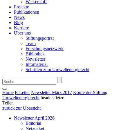
Wasserstoff
Projekte
Publikationen
News
Blog
Karriere
Über uns
Stiftungsporträt
Team
Forschungsnetzwerk
Bibliothek
Newsletter
Infomaterial
Schriften zum Umweltenergierecht
Home
E-Letter
Newsletter März 2017
Köpfe der Stiftung
Umweltenergierecht
header-fietze
Teilen
zurück zur Übersicht
Newsletter April 2026
Editorial
Netzpaket