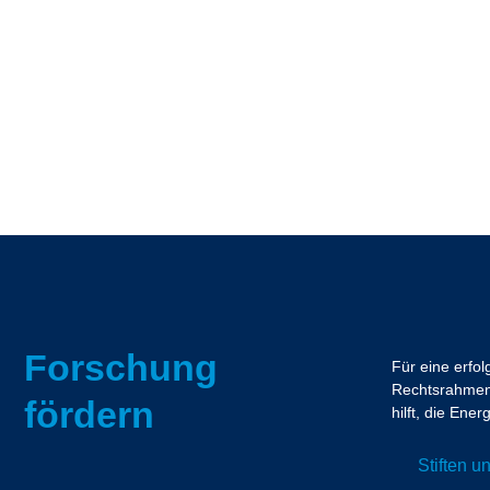
Forschung
Für eine erfo
Rechtsrahmen.
fördern
hilft, die En
Stiften 