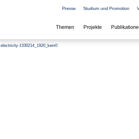
Presse
Studium und Promotion
V
Suche
Themen
Projekte
Publikation
electricity-1330214_1920_kein©