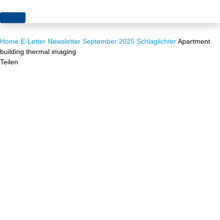
Themen
Home
E-Letter
Newsletter September 2025
Schlaglichter
Apartment
Projekte
Akzeptanz
building thermal imaging
Teilen
Publikationen
Europa
News
Flächen
Blog
Genehmigungen
Karriere
Grundsatzfragen
Über uns
Märkte
Netze
Stiftungsporträt
Sektorenkopplung
Team