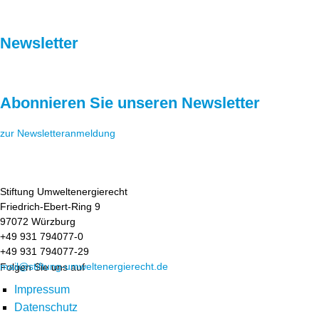
Newsletter
Abonnieren Sie unseren Newsletter
zur Newsletteranmeldung
Stiftung Umweltenergierecht
Friedrich-Ebert-Ring 9
97072 Würzburg
+49 931 794077-0
+49 931 794077-29
mail@stiftung-umweltenergierecht.de
Folgen Sie uns auf
Impressum
Datenschutz