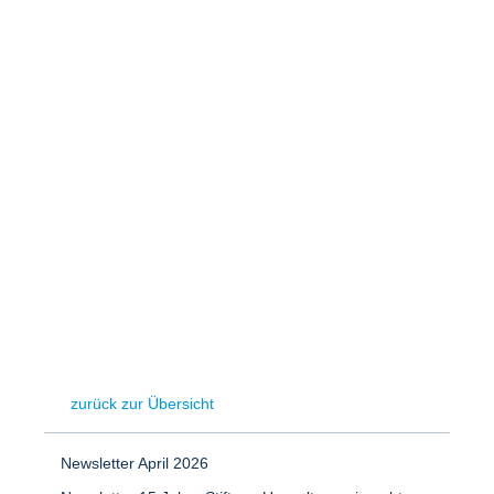
Speicher
Forschungsnetzwerk
Stromerzeugung
Bibliothek
Wärme
Newsletter
Wasserstoff
Infomaterial
Schriften zum Umweltenergierecht
zurück zur Übersicht
Newsletter April 2026