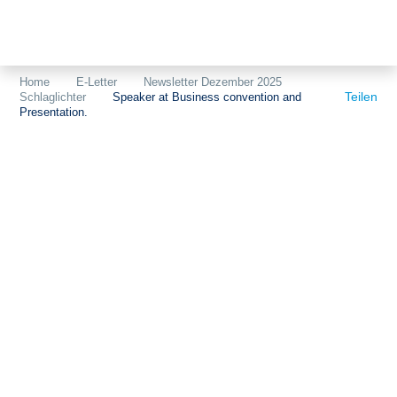
Themen
Projekte
Akzeptanz
Home
E-Letter
Newsletter Dezember 2025
Teilen
Schlaglichter
Speaker at Business convention and
Publikationen
Europa
Presentation.
News
Flächen
Blog
Genehmigungen
Karriere
Grundsatzfragen
Über uns
Märkte
Netze
Stiftungsporträt
Sektorenkopplung
Team
Speicher
Forschungsnetzwerk