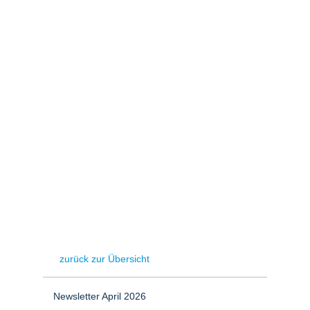
Stromerzeugung
Bibliothek
Wärme
Newsletter
Wasserstoff
Infomaterial
Schriften zum
Umweltenergierecht
zurück zur Übersicht
Newsletter April 2026