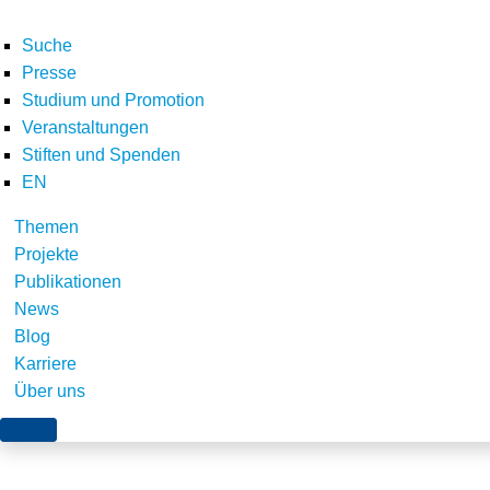
Suche
Presse
Studium und Promotion
Veranstaltungen
Home
E-Letter
Newsletter April 2026
Schlaglichter
Substation equipmen
Stiften und Spenden
Teilen
EN
Themen
Projekte
Publikationen
News
Blog
Karriere
Über uns