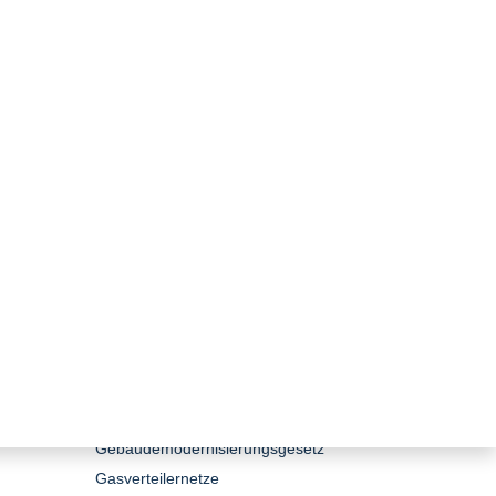
zurück zur Übersicht
Newsletter April 2026
Editorial
Netzpaket
Windenergiegebiete
Gebäudemodernisierungsgesetz
Gasverteilernetze