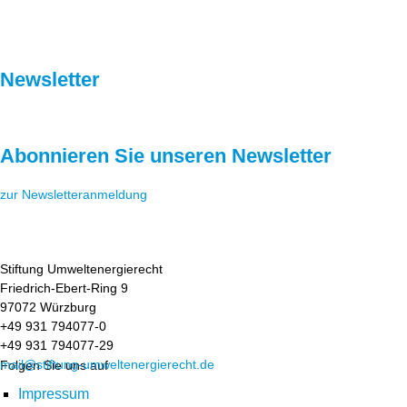
Newsletter
Abonnieren Sie unseren Newsletter
zur Newsletteranmeldung
Stiftung Umweltenergierecht
Friedrich-Ebert-Ring 9
97072 Würzburg
+49 931 794077-0
+49 931 794077-29
mail@stiftung-umweltenergierecht.de
Folgen Sie uns auf
Impressum