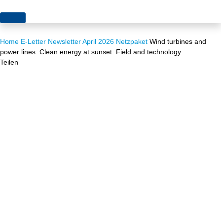
Themen
Home
E-Letter
Newsletter April 2026
Netzpaket
Wind turbines and
Projekte
Akzeptanz
power lines. Clean energy at sunset. Field and technology
Teilen
Publikationen
Europa
News
Flächen
Blog
Genehmigungen
Karriere
Grundsatzfragen
Über uns
Märkte
Netze
Stiftungsporträt
Sektorenkopplung
Team