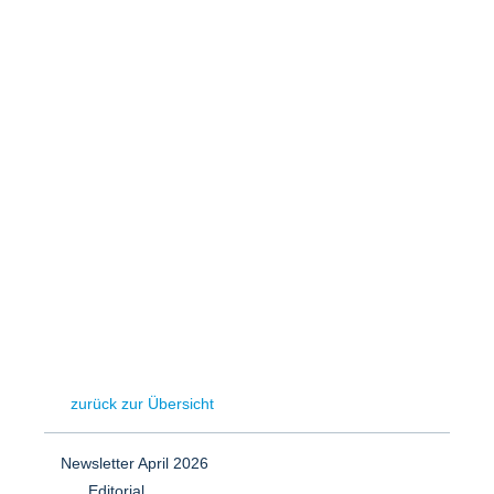
Speicher
Forschungsnetzwerk
Stromerzeugung
Bibliothek
Wärme
Newsletter
Wasserstoff
Infomaterial
Schriften zum Umweltenergierecht
zurück zur Übersicht
Newsletter April 2026
Editorial