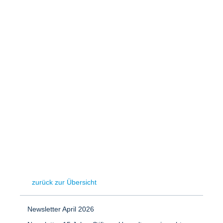
Speicher
Forschungsnetzwerk
Stromerzeugung
Bibliothek
Wärme
Newsletter
Wasserstoff
Infomaterial
Schriften zum Umweltenergierecht
zurück zur Übersicht
Newsletter April 2026