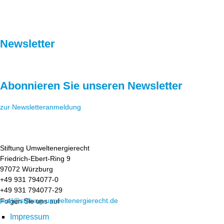
Newsletter
Abonnieren Sie unseren Newsletter
zur Newsletteranmeldung
Stiftung Umweltenergierecht
Friedrich-Ebert-Ring 9
97072 Würzburg
+49 931 794077-0
+49 931 794077-29
mail@stiftung-umweltenergierecht.de
Folgen Sie uns auf
Impressum