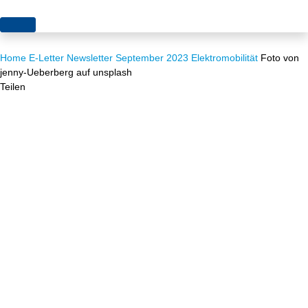
Themen
Home
E-Letter
Newsletter September 2023
Elektromobilität
Foto von
Projekte
Akzeptanz
jenny-Ueberberg auf unsplash
Teilen
Publikationen
Europa
News
Flächen
Blog
Genehmigungen
Karriere
Grundsatzfragen
Über uns
Märkte
Netze
Stiftungsporträt
Sektorenkopplung
Team