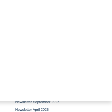
timiert © SUER_verkleinert
zurück zur Übersicht
Newsletter April 2026
Newsletter 15 Jahre Stiftung
Umweltenergierecht
Newsletter Dezember 2025
Newsletter September 2025
Newsletter April 2025