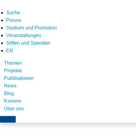
Suche
Presse
Studium und Promotion
Veranstaltungen
Home
E-Letter
Newsletter Dezember 2018
Ausbau der Windenergie: Ein
Stiften und Spenden
Teilen
EN
Themen
Projekte
Publikationen
News
Blog
Karriere
Über uns