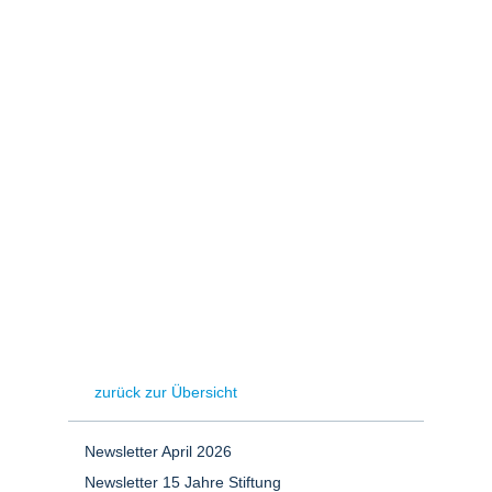
Stromerzeugung
Bibliothek
Wärme
Newsletter
Wasserstoff
Infomaterial
Schriften zum
Umweltenergierecht
zurück zur Übersicht
Newsletter April 2026
Newsletter 15 Jahre Stiftung