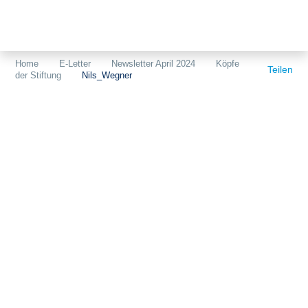
Themen
Projekte
Akzeptanz
Home
E-Letter
Newsletter April 2024
Köpfe
Teilen
der Stiftung
Nils_Wegner
Publikationen
Europa
News
Flächen
Blog
Genehmigungen
Karriere
Grundsatzfragen
Über uns
Märkte
Netze
Stiftungsporträt
Sektorenkopplung
Team
Speicher
Forschungsnetzwerk