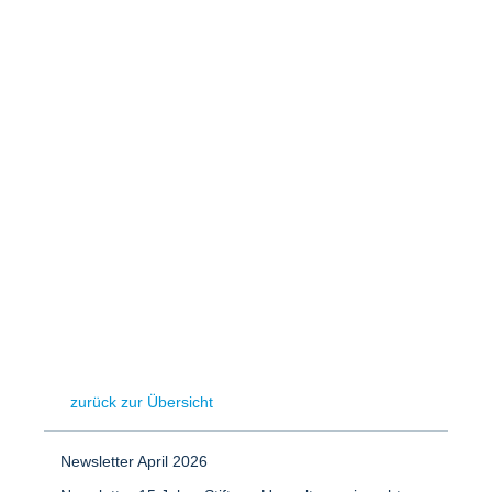
Speicher
Forschungsnetzwerk
Stromerzeugung
Bibliothek
Wärme
Newsletter
Wasserstoff
Infomaterial
Schriften zum Umweltenergierecht
zurück zur Übersicht
Newsletter April 2026