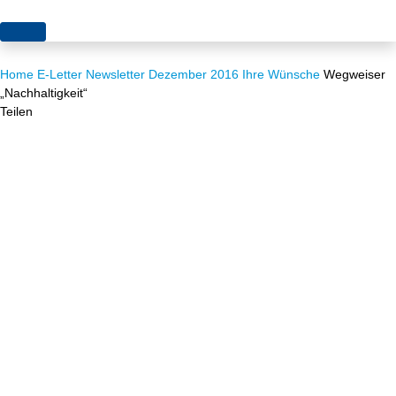
Themen
Home
E-Letter
Newsletter Dezember 2016
Ihre Wünsche
Wegweiser
Projekte
Akzeptanz
„Nachhaltigkeit“
Teilen
Publikationen
Europa
News
Flächen
Blog
Genehmigungen
Karriere
Grundsatzfragen
Über uns
Märkte
Netze
Stiftungsporträt
Sektorenkopplung
Team