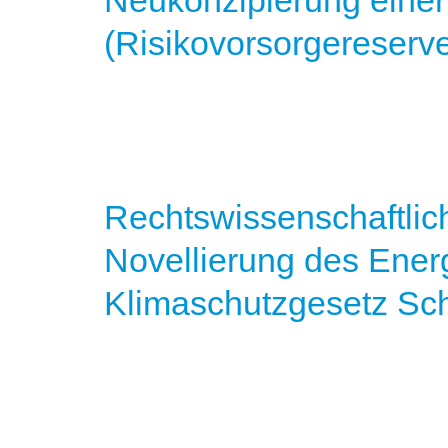
Neukonzipierung einer
(Risikovorsorgereserv
Rechtswissenschaftlic
Novellierung des Ene
Klimaschutzgesetz Sch