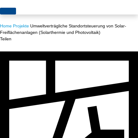
Themen
Home
Projekte
Umweltverträgliche Standortsteuerung von Solar-
Projekte
Akzeptanz
Freiflächenanlagen (Solarthermie und Photovoltaik)
Teilen
Publikationen
Europa
News
Flächen
Blog
Genehmigungen
Karriere
Grundsatzfragen
Über uns
Märkte
Netze
Stiftungsporträt
Sektorenkopplung
Team