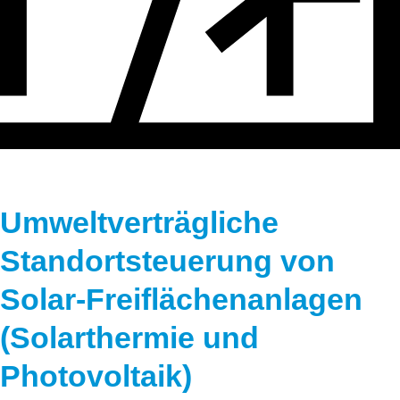
Speicher
Forschungsnetzwerk
Stromerzeugung
Bibliothek
Wärme
Newsletter
Wasserstoff
Infomaterial
Schriften zum Umweltenergierecht
Umweltverträgliche
Standortsteuerung von
Solar-Freiflächenanlagen
(Solarthermie und
Photovoltaik)