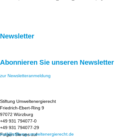
Newsletter
Abonnieren Sie unseren Newsletter
zur Newsletteranmeldung
Stiftung Umweltenergierecht
Friedrich-Ebert-Ring 9
97072 Würzburg
+49 931 794077-0
+49 931 794077-29
mail@stiftung-umweltenergierecht.de
Folgen Sie uns auf