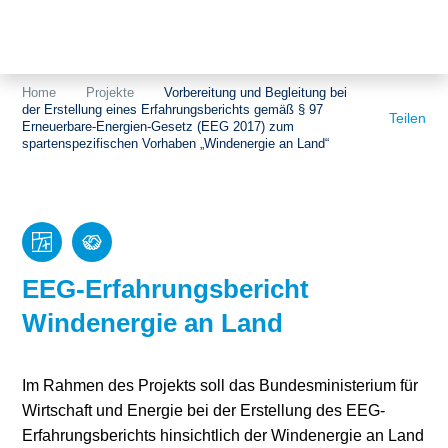
Themen
Projekte
Akzeptanz
Home
Projekte
Vorbereitung und Begleitung bei
der Erstellung eines Erfahrungsberichts gemäß § 97
Publikationen
Europa
Teilen
Erneuerbare-Energien-Gesetz (EEG 2017) zum
spartenspezifischen Vorhaben „Windenergie an Land“
News
Flächen
Blog
Genehmigungen
Karriere
Grundsatzfragen
EEG-Erfahrungsbericht
Über uns
Märkte
Windenergie an Land
Netze
Stiftungsporträt
Im Rahmen des Projekts soll das Bundesministerium für
Sektorenkopplung
Team
Wirtschaft und Energie bei der Erstellung des EEG-
Erfahrungsberichts hinsichtlich der Windenergie an Land
Speicher
Forschungsnetzwerk