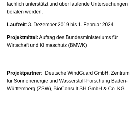
fachlich unterstützt und über laufende Untersuchungen
Stromerzeugung
Bibliothek
beraten werden.
Laufzeit
: 3. Dezember 2019 bis 1. Februar 2024
Wärme
Newsletter
Projektmittel:
Auftrag des Bundesministeriums für
Wasserstoff
Infomaterial
Wirtschaft und Klimaschutz (BMWK)
Schriften zum
Umweltenergierecht
Projektpartner:
Deutsche WindGuard GmbH, Zentrum
für Sonnenenergie und Wasserstoff‐Forschung Baden‐
Württemberg (ZSW), BioConsult SH GmbH & Co. KG.