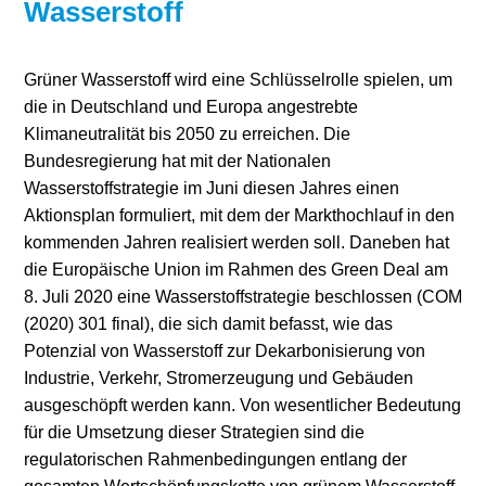
Wasserstoff
Stromerzeugung
Bibliothek
Grüner Wasserstoff wird eine Schlüsselrolle spielen, um
Wärme
Newsletter
die in Deutschland und Europa angestrebte
Klimaneutralität bis 2050 zu erreichen. Die
Wasserstoff
Infomaterial
Bundesregierung hat mit der Nationalen
Schriften zum
Wasserstoffstrategie im Juni diesen Jahres einen
Umweltenergierecht
Aktionsplan formuliert, mit dem der Markthochlauf in den
kommenden Jahren realisiert werden soll. Daneben hat
die Europäische Union im Rahmen des Green Deal am
8. Juli 2020 eine Wasserstoffstrategie beschlossen (COM
(2020) 301 final), die sich damit befasst, wie das
Potenzial von Wasserstoff zur Dekarbonisierung von
Industrie, Verkehr, Stromerzeugung und Gebäuden
ausgeschöpft werden kann. Von wesentlicher Bedeutung
für die Umsetzung dieser Strategien sind die
regulatorischen Rahmenbedingungen entlang der