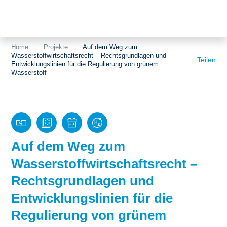
Themen
Projekte
Akzeptanz
Home
Projekte
Auf dem Weg zum
Wasserstoffwirtschaftsrecht – Rechtsgrundlagen und
Publikationen
Europa
Teilen
Entwicklungslinien für die Regulierung von grünem
Wasserstoff
News
Flächen
Blog
Genehmigungen
Karriere
Grundsatzfragen
Auf dem Weg zum
Über uns
Märkte
Wasserstoffwirtschaftsrecht –
Netze
Stiftungsporträt
Rechtsgrundlagen und
Entwicklungslinien für die
Sektorenkopplung
Team
Regulierung von grünem
Speicher
Forschungsnetzwerk