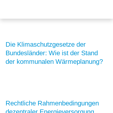
Themen
Projekte
Akzeptanz
Publikationen
Europa
News
Flächen
Die Klimaschutzgesetze der
Bundesländer: Wie ist der Stand
Blog
Genehmigungen
der kommunalen Wärmeplanung?
Karriere
Grundsatzfragen
Über uns
Märkte
Netze
Stiftungsporträt
Sektorenkopplung
Team
Rechtliche Rahmenbedingungen
dezentraler Energieversorgung
Speicher
Forschungsnetzwerk