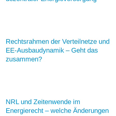
Stromerzeugung
Bibliothek
Wärme
Newsletter
Wasserstoff
Infomaterial
Rechtsrahmen der Verteilnetze und
Schriften zum
EE-Ausbaudynamik – Geht das
Umweltenergierecht
zusammen?
NRL und Zeitenwende im
Energierecht – welche Änderungen