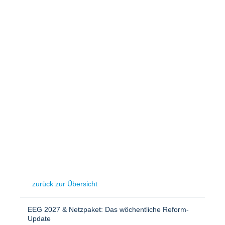
Speicher
Forschungsnetzwerk
Stromerzeugung
Bibliothek
Wärme
Newsletter
Wasserstoff
Infomaterial
Schriften zum Umweltenergierecht
zurück zur Übersicht
EEG 2027 & Netzpaket: Das wöchentliche Reform-
Update