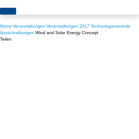
Themen
Home
Veranstaltungen
Veranstaltungen 2017
Technologieneutrale
Projekte
Akzeptanz
Ausschreibungen
Wind and Solar Energy Concept
Teilen
Publikationen
Europa
News
Flächen
Blog
Genehmigungen
Karriere
Grundsatzfragen
Über uns
Märkte
Netze
Stiftungsporträt
Sektorenkopplung
Team