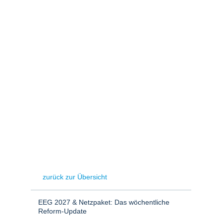
Stromerzeugung
Bibliothek
Wärme
Newsletter
Wasserstoff
Infomaterial
Schriften zum
Umweltenergierecht
zurück zur Übersicht
EEG 2027 & Netzpaket: Das wöchentliche
Reform-Update