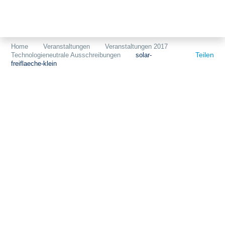
Themen
Projekte
Akzeptanz
Home
Veranstaltungen
Veranstaltungen 2017
Teilen
Technologieneutrale Ausschreibungen
solar-
Publikationen
Europa
freiflaeche-klein
News
Flächen
Blog
Genehmigungen
Karriere
Grundsatzfragen
Über uns
Märkte
Netze
Stiftungsporträt
Sektorenkopplung
Team
Speicher
Forschungsnetzwerk