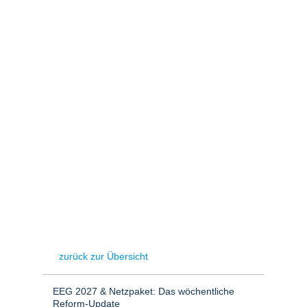
Stromerzeugung
Bibliothek
Wärme
Newsletter
Wasserstoff
Infomaterial
Schriften zum
Umweltenergierecht
zurück zur Übersicht
EEG 2027 & Netzpaket: Das wöchentliche
Reform-Update