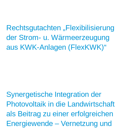
Stromerzeugung
Bibliothek
Wärme
Newsletter
Rechtsgutachten „Flexibilisierung
der Strom- u. Wärmeerzeugung
Wasserstoff
Infomaterial
aus KWK-Anlagen (FlexKWK)“
Schriften zum
Umweltenergierecht
Synergetische Integration der
Photovoltaik in die Landwirtschaft
als Beitrag zu einer erfolgreichen
Energiewende – Vernetzung und