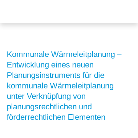
Themen
Projekte
Akzeptanz
Publikationen
Europa
News
Flächen
Kommunale Wärmeleitplanung –
Entwicklung eines neuen
Blog
Genehmigungen
Planungsinstruments für die
Karriere
Grundsatzfragen
kommunale Wärmeleitplanung
Über uns
Märkte
unter Verknüpfung von
planungsrechtlichen und
Netze
Stiftungsporträt
förderrechtlichen Elementen
Sektorenkopplung
Team
Speicher
Forschungsnetzwerk