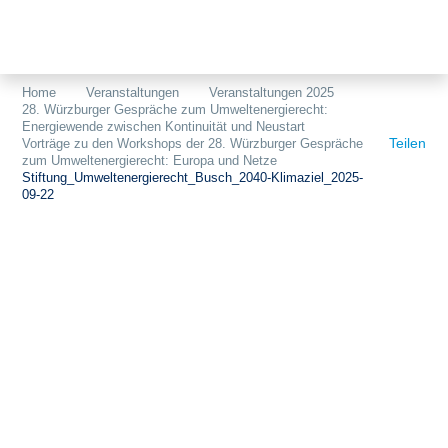
Themen
Projekte
Akzeptanz
Home
Veranstaltungen
Veranstaltungen 2025
28. Würzburger Gespräche zum Umweltenergierecht:
Publikationen
Europa
Energiewende zwischen Kontinuität und Neustart
Teilen
Vorträge zu den Workshops der 28. Würzburger Gespräche
News
Flächen
zum Umweltenergierecht: Europa und Netze
Stiftung_Umweltenergierecht_Busch_2040-Klimaziel_2025-
09-22
Blog
Genehmigungen
Karriere
Grundsatzfragen
Über uns
Märkte
Netze
Stiftungsporträt
Sektorenkopplung
Team
Speicher
Forschungsnetzwerk