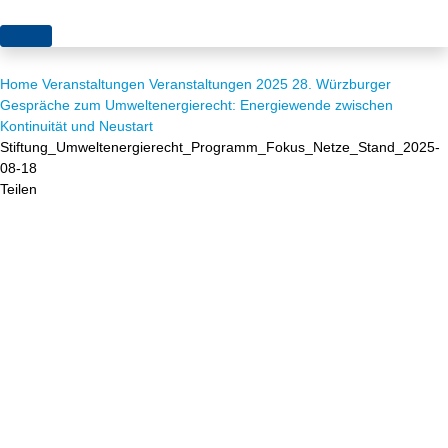
Themen
Home
Veranstaltungen
Veranstaltungen 2025
28. Würzburger
Projekte
Akzeptanz
Gespräche zum Umweltenergierecht: Energiewende zwischen
Kontinuität und Neustart
Publikationen
Europa
Stiftung_Umweltenergierecht_Programm_Fokus_Netze_Stand_2025-
08-18
News
Flächen
Teilen
Blog
Genehmigungen
Karriere
Grundsatzfragen
Über uns
Märkte
Netze
Stiftungsporträt
Sektorenkopplung
Team