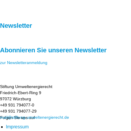
Newsletter
Abonnieren Sie unseren Newsletter
zur Newsletteranmeldung
Stiftung Umweltenergierecht
Friedrich-Ebert-Ring 9
97072 Würzburg
+49 931 794077-0
+49 931 794077-29
mail@stiftung-umweltenergierecht.de
Folgen Sie uns auf
Impressum