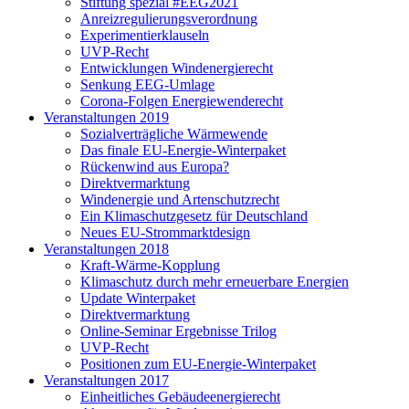
Stiftung spezial #EEG2021
Anreizregulierungsverordnung
Experimentierklauseln
UVP-Recht
Entwicklungen Windenergierecht
Senkung EEG-Umlage
Corona-Folgen Energiewenderecht
Veranstaltungen 2019
Sozialverträgliche Wärmewende
Das finale EU-Energie-Winterpaket
Rückenwind aus Europa?
Direktvermarktung
Windenergie und Artenschutzrecht
Ein Klimaschutzgesetz für Deutschland
Neues EU-Strommarktdesign
Veranstaltungen 2018
Kraft-Wärme-Kopplung
Klimaschutz durch mehr erneuerbare Energien
Update Winterpaket
Direktvermarktung
Online-Seminar Ergebnisse Trilog
UVP-Recht
Positionen zum EU-Energie-Winterpaket
Veranstaltungen 2017
Einheitliches Gebäudeenergierecht