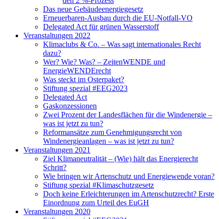
den 2 %-Prozess
Das neue Gebäudeenergiegesetz
Erneuerbaren-Ausbau durch die EU-Notfall-VO
Delegated Act für grünen Wasserstoff
Veranstaltungen 2022
Klimaclubs & Co. – Was sagt internationales Recht
dazu?
Wer? Wie? Was? – ZeitenWENDE und
EnergieWENDErecht
Was steckt im Osterpaket?
Stiftung spezial #EEG2023
Delegated Act
Gaskonzessionen
Zwei Prozent der Landesflächen für die Windenergie –
was ist jetzt zu tun?
Reformansätze zum Genehmigungsrecht von
Windenergieanlagen – was ist jetzt zu tun?
Veranstaltungen 2021
Ziel Klimaneutralität – (Wie) hält das Energierecht
Schritt?
Wie bringen wir Artenschutz und Energiewende voran?
Stiftung spezial #Klimaschutzgesetz
Doch keine Erleichterungen im Artenschutzrecht? Erste
Einordnung zum Urteil des EuGH
Veranstaltungen 2020