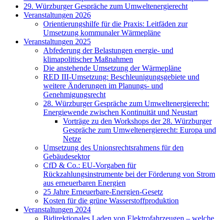
29. Würzburger Gespräche zum Umweltenergierecht
Veranstaltungen 2026
Orientierungshilfe für die Praxis: Leitfäden zur
Umsetzung kommunaler Wärmepläne
Veranstaltungen 2025
Abfederung der Belastungen energie- und
klimapolitischer Maßnahmen
Die anstehende Umsetzung der Wärmepläne
RED III-Umsetzung: Beschleunigungsgebiete und
weitere Änderungen im Planungs- und
Genehmigungsrecht
28. Würzburger Gespräche zum Umweltenergierecht:
Energiewende zwischen Kontinuität und Neustart
Vorträge zu den Workshops der 28. Würzburger
Gespräche zum Umweltenergierecht: Europa und
Netze
Umsetzung des Unionsrechtsrahmens für den
Gebäudesektor
CfD & Co.: EU-Vorgaben für
Rückzahlungsinstrumente bei der Förderung von Strom
aus erneuerbaren Energien
25 Jahre Erneuerbare-Energien-Gesetz
Kosten für die grüne Wasserstoffproduktion
Veranstaltungen 2024
Bidirektionales Laden von Elektrofahrzeugen – welche