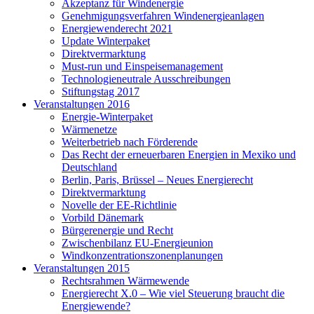
Akzeptanz für Windenergie
Genehmigungsverfahren Windenergieanlagen
Energiewenderecht 2021
Update Winterpaket
Direktvermarktung
Must-run und Einspeisemanagement
Technologieneutrale Ausschreibungen
Stiftungstag 2017
Veranstaltungen 2016
Energie-Winterpaket
Wärmenetze
Weiterbetrieb nach Förderende
Das Recht der erneuerbaren Energien in Mexiko und
Deutschland
Berlin, Paris, Brüssel – Neues Energierecht
Direktvermarktung
Novelle der EE-Richtlinie
Vorbild Dänemark
Bürgerenergie und Recht
Zwischenbilanz EU-Energieunion
Windkonzentrationszonenplanungen
Veranstaltungen 2015
Rechtsrahmen Wärmewende
Energierecht X.0 – Wie viel Steuerung braucht die
Energiewende?