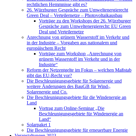
rechtlichen Hemmnisse gibt es?
26. Würzburger Gespräche zum Umweltenergierecht
Green Deal – Verteilernetze – Photovoltaikausbau
Vorträge zu den Workshops der 26. Würzburger
Gespräche zum Umweltenergierecht: EU Green
Deal und Verteilernetze
Anrechnung von grünem Wasserstoff im Verkehr und
in der Industrie – Vorgaben aus nationalem und
europäischem Recht
Vorträge zum Workshop „Anrechnung von
grünem Wasserstoff im Verkehr und in der
Industrie“
Reform der Netzentgelte im Fokus – welchen Maßstab
gibt das EU-Recht vor?
Die Beschleunigungsgebiete für Solarenergie und
weitere Änderungen des BauGB für Wind-,
Solarenergie und Co.
Die Beschleunigungsgebiete für die Windenergie an
Land
Vortrag zum Online-Seminar „Die
Beschleunigungsgebiete für Windenergie an
Land“
Solarpaket 1
Die Beschleunigungsgebiete für erneuerbare Energie
Veranstaltungen 2023