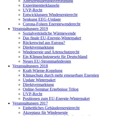
Anreizregulierungsverordnung
Experimentierklauseln
UVP-Recht
Entwicklungen Windenergierecht
Senkung EEG-Umlage
Corona-Folgen Energiewenderecht
Veranstaltungen 2019
Sozialverträgliche Wärmewende
Das finale EU-Energie-Winterpaket
Rückenwind aus Europa?
Direktvermarktung
Windenergie und Artenschutzrecht
Ein Klimaschutzgesetz für Deutschland
Neues EU-Strommarktdesign
Veranstaltungen 2018
Kraft-Wärme-Kopplung
Klimaschutz durch mehr erneuerbare Energien
Update Winterpaket
Direktvermarktung
Online-Seminar Ergebnisse Trilog
UVP-Recht
Positionen zum EU-Energie-Winterpaket
Veranstaltungen 2017
Einheitliches Gebäudeenergierecht
Akzeptanz für Windenergie