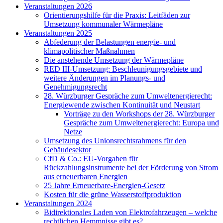
Veranstaltungen 2026
Orientierungshilfe für die Praxis: Leitfäden zur
Umsetzung kommunaler Wärmepläne
Veranstaltungen 2025
Abfederung der Belastungen energie- und
klimapolitischer Maßnahmen
Die anstehende Umsetzung der Wärmepläne
RED III-Umsetzung: Beschleunigungsgebiete und
weitere Änderungen im Planungs- und
Genehmigungsrecht
28. Würzburger Gespräche zum Umweltenergierecht:
Energiewende zwischen Kontinuität und Neustart
Vorträge zu den Workshops der 28. Würzburger
Gespräche zum Umweltenergierecht: Europa und
Netze
Umsetzung des Unionsrechtsrahmens für den
Gebäudesektor
CfD & Co.: EU-Vorgaben für
Rückzahlungsinstrumente bei der Förderung von Strom
aus erneuerbaren Energien
25 Jahre Erneuerbare-Energien-Gesetz
Kosten für die grüne Wasserstoffproduktion
Veranstaltungen 2024
Bidirektionales Laden von Elektrofahrzeugen – welche
rechtlichen Hemmnisse gibt es?