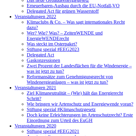
Das neue Gebäudeenergiegesetz
Erneuerbaren-Ausbau durch die EU-Notfall-VO
Delegated Act für grünen Wasserstoff
Veranstaltungen 2022
Klimaclubs & Co. – Was sagt internationales Recht
dazu?
Wer? Wie? Was? – ZeitenWENDE und
EnergieWENDErecht
Was steckt im Osterpaket?
Stiftung spezial #EEG2023
Delegated Act
Gaskonzessionen
Zwei Prozent der Landesflächen für die Windenergie –
was ist jetzt zu tun?
Reformansätze zum Genehmigungsrecht von
Windenergieanlagen – was ist jetzt zu tun?
Veranstaltungen 2021
Ziel Klimaneutralität – (Wie) hält das Energierecht
Schritt?
Wie bringen wir Artenschutz und Energiewende voran?
Stiftung spezial #Klimaschutzgesetz
Doch keine Erleichterungen im Artenschutzrecht? Erste
Einordnung zum Urteil des EuGH
Veranstaltungen 2020
Stiftung spezial #EEG2021