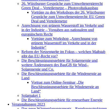
26. Würzburger Gespräche zum Umweltenergierecht
Green Deal – Verteilernetze – Photovoltaikausbau
Vorträge zu den Workshops der 26. Würzburger
Gespräche zum Umweltenergierecht: EU Green
Deal und Verteilernetze
Anrechnung von grünem Wasserstoff im Verkehr und
in der Industrie – Vorgaben aus nationalem und
europäischem Recht
Vorträge zum Workshop „Anrechnung von
grünem Wasserstoff im Verkehr und in der
Industrie“
Reform der Netzentgelte im Fokus – welchen Maßstab
gibt das EU-Recht vor?
Die Beschleunigungsgebiete für Solarenergie und
weitere Änderungen des BauGB für Wind-,
Solarenergie und Co.
Die Beschleunigungsgebiete für die Windenergie an
Land
Vortrag zum Online-Seminar „Die
Beschleunigungsgebiete für Windenergie an
Land“
Solarpaket 1
Die Beschleunigungsgebiete für erneuerbare Energie
Veranstaltungen 2023
Das neue Wärmeplanungsgesetz – Regelungsstrukturen