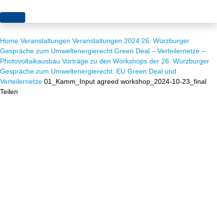
Themen
Home
Veranstaltungen
Veranstaltungen 2024
26. Würzburger
Projekte
Akzeptanz
Gespräche zum Umweltenergierecht Green Deal – Verteilernetze –
Photovoltaikausbau
Vorträge zu den Workshops der 26. Würzburger
Publikationen
Europa
Gespräche zum Umweltenergierecht: EU Green Deal und
Verteilernetze
01_Kamm_Input agreed workshop_2024-10-23_final
News
Flächen
Teilen
Blog
Genehmigungen
Karriere
Grundsatzfragen
Über uns
Märkte
Netze
Stiftungsporträt
Sektorenkopplung
Team