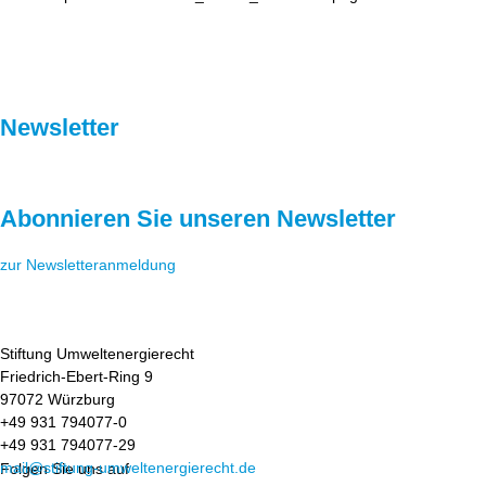
Newsletter
Abonnieren Sie unseren Newsletter
zur Newsletteranmeldung
Stiftung Umweltenergierecht
Friedrich-Ebert-Ring 9
97072 Würzburg
+49 931 794077-0
+49 931 794077-29
mail@stiftung-umweltenergierecht.de
Folgen Sie uns auf