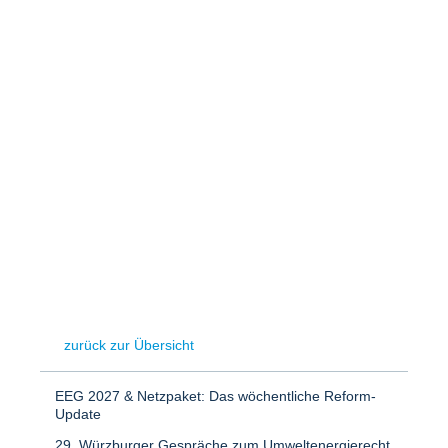
Speicher
Forschungsnetzwerk
Stromerzeugung
Bibliothek
Wärme
Newsletter
Wasserstoff
Infomaterial
Schriften zum Umweltenergierecht
zurück zur Übersicht
EEG 2027 & Netzpaket: Das wöchentliche Reform-
Update
29. Würzburger Gespräche zum Umweltenergierecht