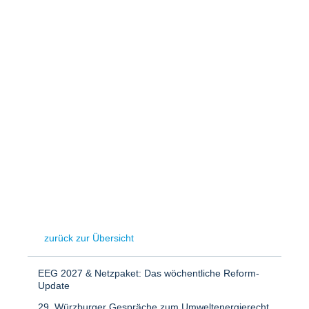
Speicher
Forschungsnetzwerk
Stromerzeugung
Bibliothek
Wärme
Newsletter
Wasserstoff
Infomaterial
Schriften zum Umweltenergierecht
zurück zur Übersicht
EEG 2027 & Netzpaket: Das wöchentliche Reform-
Update
29. Würzburger Gespräche zum Umweltenergierecht