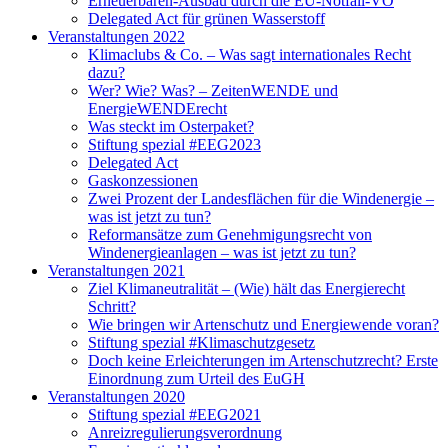
Erneuerbaren-Ausbau durch die EU-Notfall-VO
Delegated Act für grünen Wasserstoff
Veranstaltungen 2022
Klimaclubs & Co. – Was sagt internationales Recht
dazu?
Wer? Wie? Was? – ZeitenWENDE und
EnergieWENDErecht
Was steckt im Osterpaket?
Stiftung spezial #EEG2023
Delegated Act
Gaskonzessionen
Zwei Prozent der Landesflächen für die Windenergie –
was ist jetzt zu tun?
Reformansätze zum Genehmigungsrecht von
Windenergieanlagen – was ist jetzt zu tun?
Veranstaltungen 2021
Ziel Klimaneutralität – (Wie) hält das Energierecht
Schritt?
Wie bringen wir Artenschutz und Energiewende voran?
Stiftung spezial #Klimaschutzgesetz
Doch keine Erleichterungen im Artenschutzrecht? Erste
Einordnung zum Urteil des EuGH
Veranstaltungen 2020
Stiftung spezial #EEG2021
Anreizregulierungsverordnung