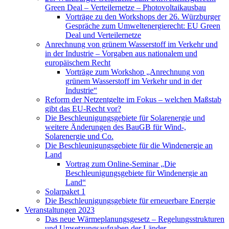
Green Deal – Verteilernetze – Photovoltaikausbau
Vorträge zu den Workshops der 26. Würzburger
Gespräche zum Umweltenergierecht: EU Green
Deal und Verteilernetze
Anrechnung von grünem Wasserstoff im Verkehr und
in der Industrie – Vorgaben aus nationalem und
europäischem Recht
Vorträge zum Workshop „Anrechnung von
grünem Wasserstoff im Verkehr und in der
Industrie“
Reform der Netzentgelte im Fokus – welchen Maßstab
gibt das EU-Recht vor?
Die Beschleunigungsgebiete für Solarenergie und
weitere Änderungen des BauGB für Wind-,
Solarenergie und Co.
Die Beschleunigungsgebiete für die Windenergie an
Land
Vortrag zum Online-Seminar „Die
Beschleunigungsgebiete für Windenergie an
Land“
Solarpaket 1
Die Beschleunigungsgebiete für erneuerbare Energie
Veranstaltungen 2023
Das neue Wärmeplanungsgesetz – Regelungsstrukturen
und Umsetzungsaufgaben der Länder