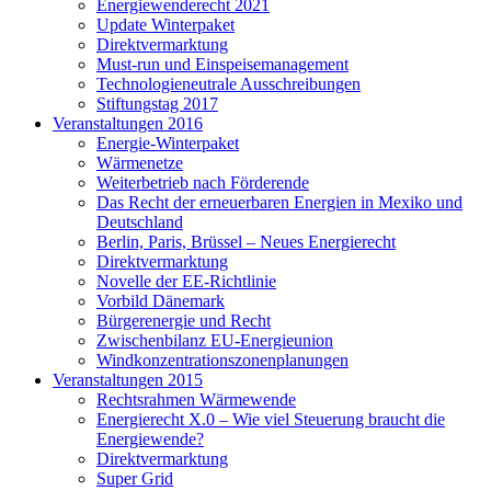
Energiewenderecht 2021
Update Winterpaket
Direktvermarktung
Must-run und Einspeisemanagement
Technologieneutrale Ausschreibungen
Stiftungstag 2017
Veranstaltungen 2016
Energie-Winterpaket
Wärmenetze
Weiterbetrieb nach Förderende
Das Recht der erneuerbaren Energien in Mexiko und
Deutschland
Berlin, Paris, Brüssel – Neues Energierecht
Direktvermarktung
Novelle der EE-Richtlinie
Vorbild Dänemark
Bürgerenergie und Recht
Zwischenbilanz EU-Energieunion
Windkonzentrationszonenplanungen
Veranstaltungen 2015
Rechtsrahmen Wärmewende
Energierecht X.0 – Wie viel Steuerung braucht die
Energiewende?
Direktvermarktung
Super Grid