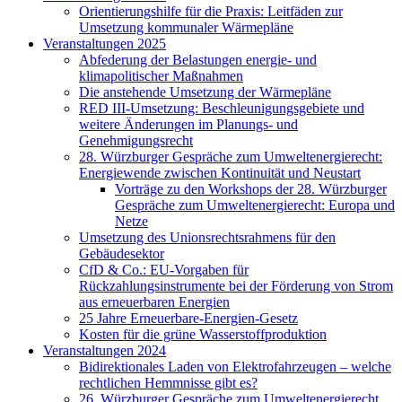
Orientierungshilfe für die Praxis: Leitfäden zur
Umsetzung kommunaler Wärmepläne
Veranstaltungen 2025
Abfederung der Belastungen energie- und
klimapolitischer Maßnahmen
Die anstehende Umsetzung der Wärmepläne
RED III-Umsetzung: Beschleunigungsgebiete und
weitere Änderungen im Planungs- und
Genehmigungsrecht
28. Würzburger Gespräche zum Umweltenergierecht:
Energiewende zwischen Kontinuität und Neustart
Vorträge zu den Workshops der 28. Würzburger
Gespräche zum Umweltenergierecht: Europa und
Netze
Umsetzung des Unionsrechtsrahmens für den
Gebäudesektor
CfD & Co.: EU-Vorgaben für
Rückzahlungsinstrumente bei der Förderung von Strom
aus erneuerbaren Energien
25 Jahre Erneuerbare-Energien-Gesetz
Kosten für die grüne Wasserstoffproduktion
Veranstaltungen 2024
Bidirektionales Laden von Elektrofahrzeugen – welche
rechtlichen Hemmnisse gibt es?
26. Würzburger Gespräche zum Umweltenergierecht