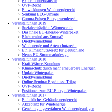
Experimentierklauseln
UVP-Recht
Entwicklungen Windenergierecht
Senkung EEG-Umlage
Corona-Folgen Energiewenderecht
Veranstaltungen 2019
Sozialverträgliche Wärmewende
Das finale EU-Energie-Winterpaket
Rückenwind aus Europa?
Direktvermarktung
Windenergie und Artenschutzrecht
Ein Klimaschutzgesetz für Deutschland
Neues EU-Strommarktdesign
Veranstaltungen 2018
Kraft-Wärme-Kopplung
Klimaschutz durch mehr erneuerbare Energien
Update Winterpaket
Direktvermarktung
Online-Seminar Ergebnisse Trilog
UVP-Recht
Positionen zum EU-Energie-Winterpaket
Veranstaltungen 2017
Einheitliches Gebäudeenergierecht
Akzeptanz für Windenergie
Genehmigungsverfahren Windenergieanlagen