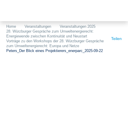
Themen
Projekte
Akzeptanz
Home
Veranstaltungen
Veranstaltungen 2025
28. Würzburger Gespräche zum Umweltenergierecht:
Publikationen
Europa
Energiewende zwischen Kontinuität und Neustart
Teilen
Vorträge zu den Workshops der 28. Würzburger Gespräche
News
Flächen
zum Umweltenergierecht: Europa und Netze
Peters_Der Blick eines Projektierers_enerparc_2025-09-22
Blog
Genehmigungen
Karriere
Grundsatzfragen
Über uns
Märkte
Netze
Stiftungsporträt
Sektorenkopplung
Team
Speicher
Forschungsnetzwerk