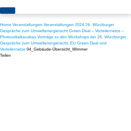
Themen
Home
Veranstaltungen
Veranstaltungen 2024
26. Würzburger
Projekte
Akzeptanz
Gespräche zum Umweltenergierecht Green Deal – Verteilernetze –
Photovoltaikausbau
Vorträge zu den Workshops der 26. Würzburger
Publikationen
Europa
Gespräche zum Umweltenergierecht: EU Green Deal und
Verteilernetze
04_Gebäude-Übersicht_Wimmer
News
Flächen
Teilen
Blog
Genehmigungen
Karriere
Grundsatzfragen
Über uns
Märkte
Netze
Stiftungsporträt
Sektorenkopplung
Team