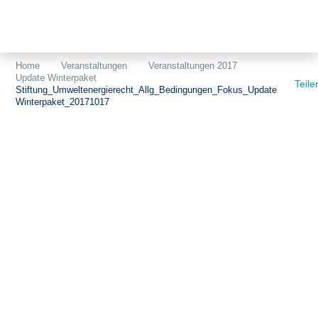
Themen
Projekte
Akzeptanz
Home
Veranstaltungen
Veranstaltungen 2017
Update Winterpaket
Publikationen
Europa
Teile
Stiftung_Umweltenergierecht_Allg_Bedingungen_Fokus_Update
Winterpaket_20171017
News
Flächen
Blog
Genehmigungen
Karriere
Grundsatzfragen
Über uns
Märkte
Netze
Stiftungsporträt
Sektorenkopplung
Team
Speicher
Forschungsnetzwerk