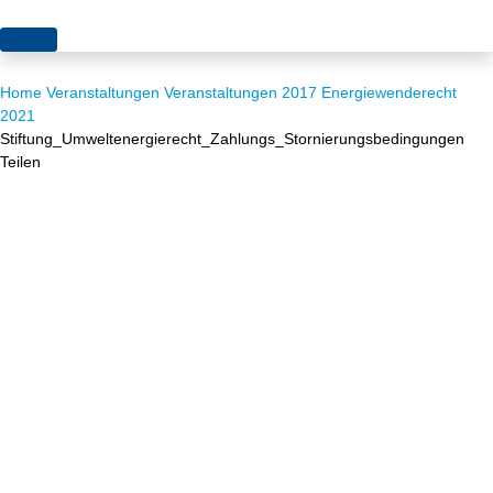
Themen
Home
Veranstaltungen
Veranstaltungen 2017
Energiewenderecht
Projekte
Akzeptanz
2021
Stiftung_Umweltenergierecht_Zahlungs_Stornierungsbedingungen
Publikationen
Europa
Teilen
News
Flächen
Blog
Genehmigungen
Karriere
Grundsatzfragen
Über uns
Märkte
Netze
Stiftungsporträt
Sektorenkopplung
Team