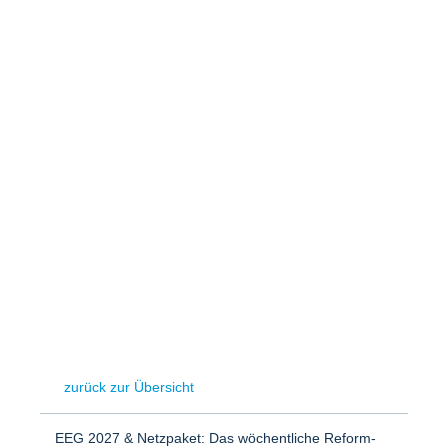
Speicher
Forschungsnetzwerk
Stromerzeugung
Bibliothek
Wärme
Newsletter
Wasserstoff
Infomaterial
Schriften zum Umweltenergierecht
zurück zur Übersicht
EEG 2027 & Netzpaket: Das wöchentliche Reform-