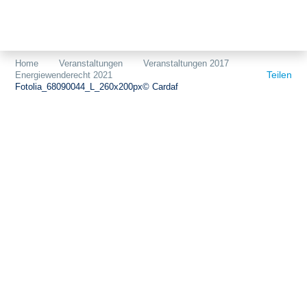
Themen
Projekte
Akzeptanz
Home
Veranstaltungen
Veranstaltungen 2017
Teilen
Energiewenderecht 2021
Publikationen
Europa
Fotolia_68090044_L_260x200px© Cardaf
News
Flächen
Blog
Genehmigungen
Karriere
Grundsatzfragen
Über uns
Märkte
Netze
Stiftungsporträt
Sektorenkopplung
Team
Speicher
Forschungsnetzwerk