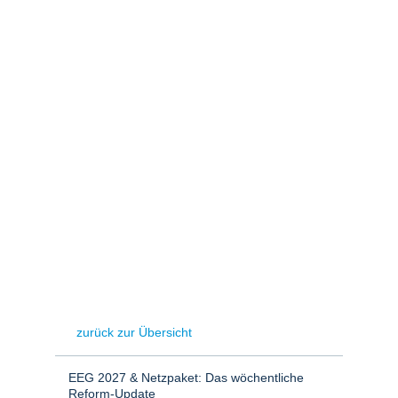
Stromerzeugung
Bibliothek
Wärme
Newsletter
Wasserstoff
Infomaterial
Schriften zum
Umweltenergierecht
zurück zur Übersicht
EEG 2027 & Netzpaket: Das wöchentliche
Reform-Update