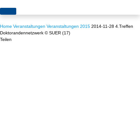
Themen
Home
Veranstaltungen
Veranstaltungen 2015
2014-11-28 4.Treffen
Projekte
Akzeptanz
Doktorandennetzwerk © SUER (17)
Teilen
Publikationen
Europa
News
Flächen
Blog
Genehmigungen
Karriere
Grundsatzfragen
Über uns
Märkte
Netze
Stiftungsporträt
Sektorenkopplung
Team