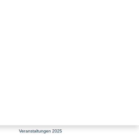
zurück zur Übersicht
EEG 2027 & Netzpaket: Das
wöchentliche Reform-Update
29. Würzburger Gespräche zum
Umweltenergierecht
Veranstaltungen 2026
Veranstaltungen 2025